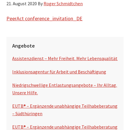
21. August 2020
By
Roger Schmidtchen
h
s
PeerAct conference_invitation_DE
u
c
S
h
Angebote
e
e
n
Assistenzdienst – Mehr Freiheit. Mehr Lebensqualität
i
t
Inklusionsagentur für Arbeit und Beschäftigung
e
Niedrigschwellige Entlastungsangebote – Ihr Alltag.
n
Unsere Hilfe.
s
EUTB® – Ergänzende unabhängige Teilhabeberatung
p
– Südthüringen
a
EUTB® – Ergänzende unabhängige Teilhabeberatung