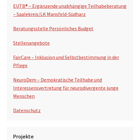
a
EUTB® – Ergänzende unabhängige Teilhabeberatung
l
– Saalekreis/LK Mansfeld-Südharz
t
Beratungsstelle Persönliches Budget
e
Stellenangebote
FairCare – Inklusion und Selbstbestimmung in der
Pflege
NeuroDem – Demokratische Teilhabe und
Interessensvertretung für neurodivergente junge
Menschen
Datenschutz
Projekte