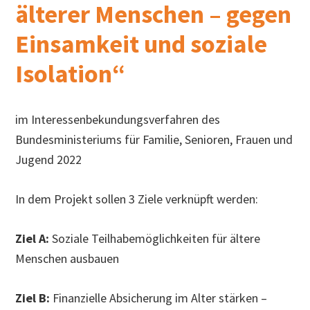
älterer Menschen – gegen
h
s
Einsamkeit und soziale
u
Isolation“
c
h
e
im Interessenbekundungsverfahren des
n
Bundesministeriums für Familie, Senioren, Frauen und
Jugend 2022
In dem Projekt sollen 3 Ziele verknüpft werden:
Ziel A:
Soziale Teilhabemöglichkeiten für ältere
Menschen ausbauen
Ziel B:
Finanzielle Absicherung im Alter stärken –