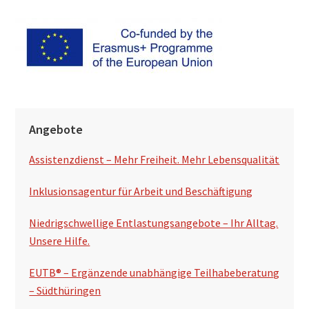
S
Angebote
e
Assistenzdienst – Mehr Freiheit. Mehr Lebensqualität
i
t
Inklusionsagentur für Arbeit und Beschäftigung
e
Niedrigschwellige Entlastungsangebote – Ihr Alltag.
n
Unsere Hilfe.
s
EUTB® – Ergänzende unabhängige Teilhabeberatung
p
– Südthüringen