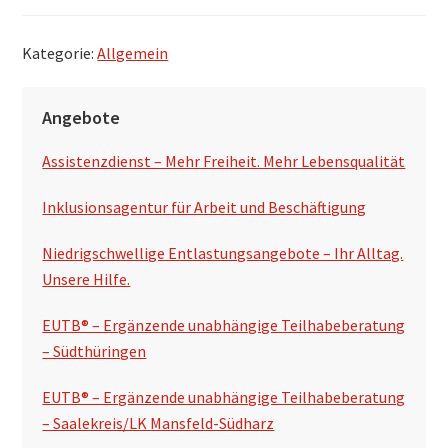
Kategorie:
Allgemein
S
Angebote
e
Assistenzdienst – Mehr Freiheit. Mehr Lebensqualität
i
t
Inklusionsagentur für Arbeit und Beschäftigung
e
Niedrigschwellige Entlastungsangebote – Ihr Alltag.
n
Unsere Hilfe.
s
EUTB® – Ergänzende unabhängige Teilhabeberatung
p
– Südthüringen
a
EUTB® – Ergänzende unabhängige Teilhabeberatung
l
– Saalekreis/LK Mansfeld-Südharz