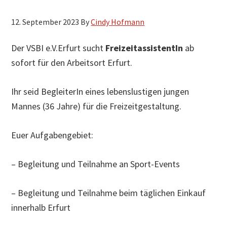
h
12. September 2023
By
Cindy Hofmann
s
u
Der VSBI e.V.Erfurt sucht
FreizeitassistentIn
ab
c
sofort für den Arbeitsort Erfurt.
h
e
Ihr seid BegleiterIn eines lebenslustigen jungen
n
Mannes (36 Jahre) für die Freizeitgestaltung.
Euer Aufgabengebiet:
– Begleitung und Teilnahme an Sport-Events
– Begleitung und Teilnahme beim täglichen Einkauf
innerhalb Erfurt