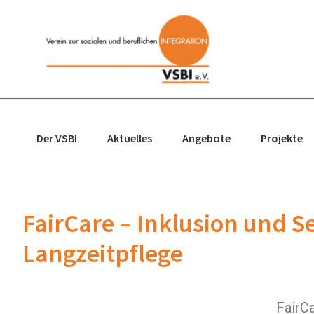
Zur
Zum
Zur
Zur
Hauptnavigation
Inhalt
Seitenspalte
Fußzeile
springen
springen
springen
springen
Der VSBI
Aktuelles
Angebote
Projekte
FairCare – Inklusion und 
Langzeitpflege
FairCa