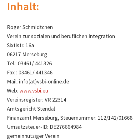
Inhalt:
h
s
u
Roger Schmidtchen
c
Verein zur sozialen und beruflichen Integration
h
Sixtistr. 16a
e
06217 Merseburg
n
Tel.: 03461/ 441326
Fax : 03461/ 441346
Mail: info(at)vsbi-online.de
Web:
www.vsbi.eu
Vereinsregister: VR 22314
Amtsgericht Stendal
Finanzamt Merseburg, Steuernummer: 112/142/01668
Umsatzsteuer-ID: DE276664984
gemeinnütziger Verein