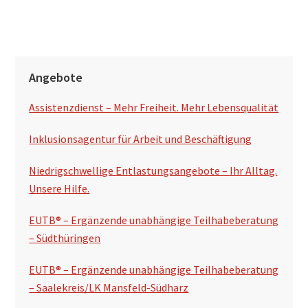
S
Angebote
e
Assistenzdienst – Mehr Freiheit. Mehr Lebensqualität
i
t
Inklusionsagentur für Arbeit und Beschäftigung
e
Niedrigschwellige Entlastungsangebote – Ihr Alltag.
n
Unsere Hilfe.
s
EUTB® – Ergänzende unabhängige Teilhabeberatung
p
– Südthüringen
a
EUTB® – Ergänzende unabhängige Teilhabeberatung
l
– Saalekreis/LK Mansfeld-Südharz