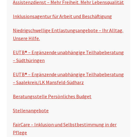
Assistenzdienst – Mehr Freiheit. Mehr Lebensqualität
i
t
Inklusionsagentur für Arbeit und Beschäftigung
e
Niedrigschwellige Entlastungsangebote – Ihr Alltag.
n
Unsere Hilfe.
s
EUTB® – Ergänzende unabhängige Teilhabeberatung
p
– Südthüringen
a
EUTB® – Ergänzende unabhängige Teilhabeberatung
l
– Saalekreis/LK Mansfeld-Südharz
t
Beratungsstelle Persönliches Budget
e
Stellenangebote
FairCare – Inklusion und Selbstbestimmung in der
Pflege