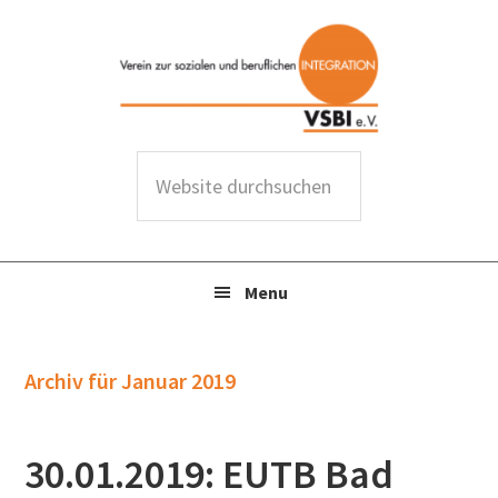
Zur
Zum
Zur
Zur
Hauptnavigation
Inhalt
Seitenspalte
Fußzeile
springen
springen
springen
springen
W
e
b
s
Menu
i
t
e
Archiv für Januar 2019
d
u
r
30.01.2019: EUTB Bad
c