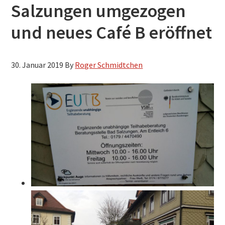
Salzungen umgezogen
h
s
und neues Café B eröffnet
u
c
30. Januar 2019
By
Roger Schmidtchen
h
e
n