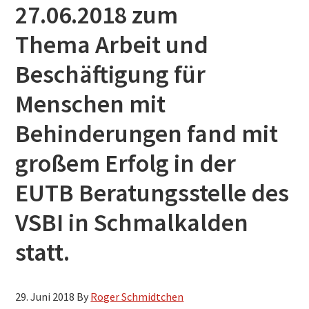
27.06.2018 zum
h
s
Thema Arbeit und
u
Beschäftigung für
c
h
Menschen mit
e
Behinderungen fand mit
n
großem Erfolg in der
EUTB Beratungsstelle des
VSBI in Schmalkalden
statt.
29. Juni 2018
By
Roger Schmidtchen