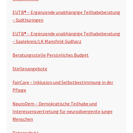
n
s
EUTB® – Ergänzende unabhängige Teilhabeberatung
p
– Südthüringen
a
EUTB® – Ergänzende unabhängige Teilhabeberatung
l
– Saalekreis/LK Mansfeld-Südharz
t
Beratungsstelle Persönliches Budget
e
Stellenangebote
FairCare – Inklusion und Selbstbestimmung in der
Pflege
NeuroDem – Demokratische Teilhabe und
Interessensvertretung für neurodivergente junge
Menschen
Datenschutz