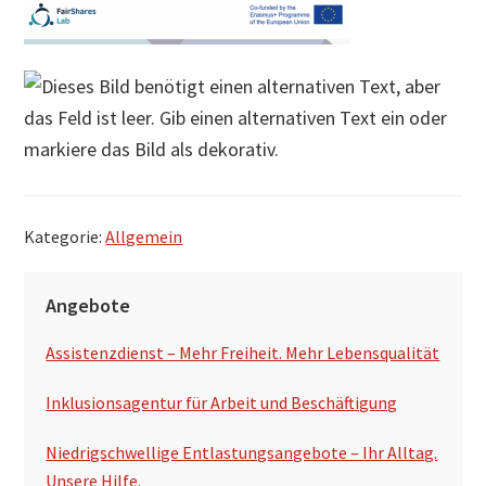
Kategorie:
Allgemein
S
Angebote
e
Assistenzdienst – Mehr Freiheit. Mehr Lebensqualität
i
t
Inklusionsagentur für Arbeit und Beschäftigung
e
Niedrigschwellige Entlastungsangebote – Ihr Alltag.
Unsere Hilfe.