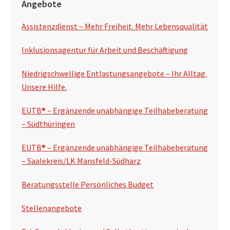
Angebote
h
e
s
Assistenzdienst – Mehr Freiheit. Mehr Lebensqualität
i
u
t
Inklusionsagentur für Arbeit und Beschäftigung
c
e
h
Niedrigschwellige Entlastungsangebote – Ihr Alltag.
e
n
Unsere Hilfe.
n
s
EUTB® – Ergänzende unabhängige Teilhabeberatung
p
– Südthüringen
a
EUTB® – Ergänzende unabhängige Teilhabeberatung
l
– Saalekreis/LK Mansfeld-Südharz
t
Beratungsstelle Persönliches Budget
e
Stellenangebote