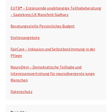
a
EUTB® – Ergänzende unabhängige Teilhabeberatung
l
– Saalekreis/LK Mansfeld-Südharz
t
Beratungsstelle Persönliches Budget
e
Stellenangebote
FairCare – Inklusion und Selbstbestimmung in der
Pflege
NeuroDem – Demokratische Teilhabe und
Interessensvertretung für neurodivergente junge
Menschen
Datenschutz