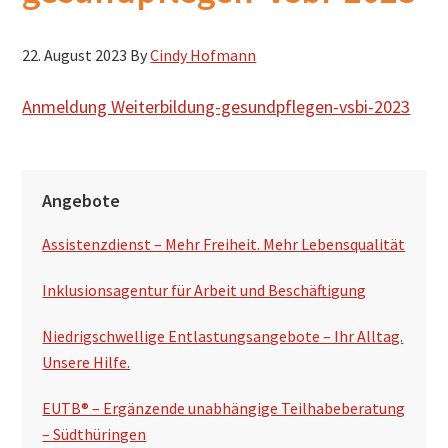
h
s
22. August 2023
By
Cindy Hofmann
u
Anmeldung Weiterbildung-gesundpflegen-vsbi-2023
c
h
e
S
n
Angebote
e
Assistenzdienst – Mehr Freiheit. Mehr Lebensqualität
i
t
Inklusionsagentur für Arbeit und Beschäftigung
e
Niedrigschwellige Entlastungsangebote – Ihr Alltag.
n
Unsere Hilfe.
s
EUTB® – Ergänzende unabhängige Teilhabeberatung
p
– Südthüringen