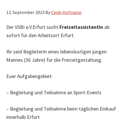
h
12. September 2023
By
Cindy Hofmann
s
u
Der VSBI e.V.Erfurt sucht
FreizeitassistentIn
ab
c
sofort für den Arbeitsort Erfurt.
h
e
Ihr seid BegleiterIn eines lebenslustigen jungen
n
Mannes (36 Jahre) für die Freizeitgestaltung.
Euer Aufgabengebiet:
– Begleitung und Teilnahme an Sport-Events
– Begleitung und Teilnahme beim täglichen Einkauf
innerhalb Erfurt