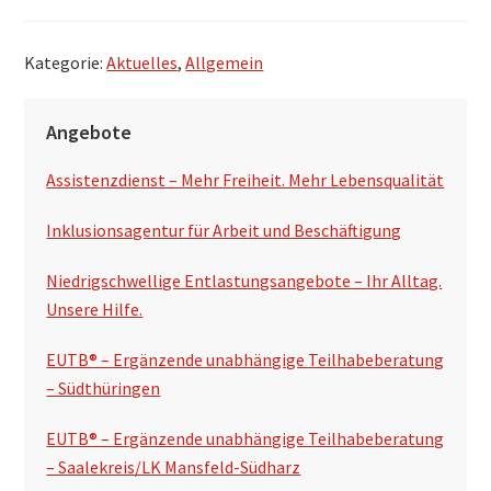
Kategorie:
Aktuelles
,
Allgemein
S
Angebote
e
Assistenzdienst – Mehr Freiheit. Mehr Lebensqualität
i
t
Inklusionsagentur für Arbeit und Beschäftigung
e
Niedrigschwellige Entlastungsangebote – Ihr Alltag.
n
Unsere Hilfe.
s
EUTB® – Ergänzende unabhängige Teilhabeberatung
p
– Südthüringen
a
EUTB® – Ergänzende unabhängige Teilhabeberatung
l
– Saalekreis/LK Mansfeld-Südharz