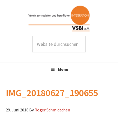
Zur
Zum
Zur
Zur
Hauptnavigation
Inhalt
Seitenspalte
Fußzeile
springen
springen
springen
springen
W
e
b
s
Menu
i
t
e
IMG_20180627_190655
d
u
r
29. Juni 2018
By
Roger Schmidtchen
c