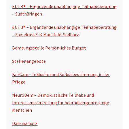
s
EUTB® – Ergänzende unabhängige Teilhabeberatung
p
– Südthüringen
a
EUTB® – Ergänzende unabhängige Teilhabeberatung
l
– Saalekreis/LK Mansfeld-Südharz
t
Beratungsstelle Persönliches Budget
e
Stellenangebote
FairCare – Inklusion und Selbstbestimmung in der
Pflege
NeuroDem – Demokratische Teilhabe und
Interessensvertretung für neurodivergente junge
Menschen
Datenschutz