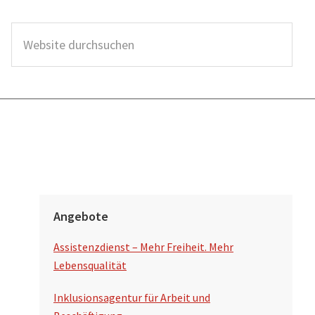
W
e
b
s
i
t
e
d
S
u
Angebote
e
r
Assistenzdienst – Mehr Freiheit. Mehr
i
c
Lebensqualität
t
h
Inklusionsagentur für Arbeit und
s
e