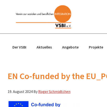
Zur
Zum
Zur
Zur
Hauptnavigation
Inhalt
Seitenspalte
Fußzeile
springen
springen
springen
springen
Der VSBI
Aktuelles
Angebote
Projekte
EN Co-funded by the EU_
19. August 2024
By
Roger Schmidtchen