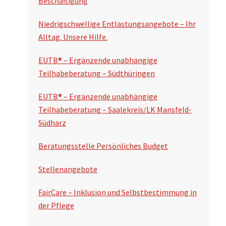
Beschäftigung
u
n
c
Niedrigschwellige Entlastungsangebote – Ihr
s
Alltag. Unsere Hilfe.
h
p
e
EUTB® – Ergänzende unabhängige
a
n
Teilhabeberatung – Südthüringen
l
EUTB® – Ergänzende unabhängige
t
Teilhabeberatung – Saalekreis/LK Mansfeld-
e
Südharz
Beratungsstelle Persönliches Budget
Stellenangebote
FairCare – Inklusion und Selbstbestimmung in
der Pflege