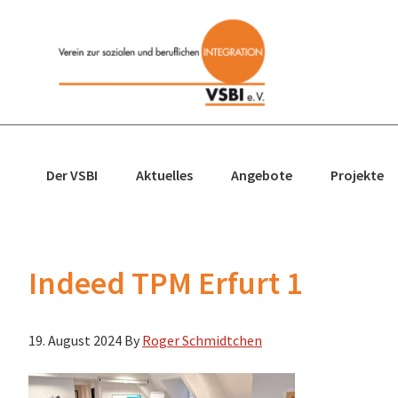
Zur
Zum
Zur
Zur
Hauptnavigation
Inhalt
Seitenspalte
Fußzeile
springen
springen
springen
springen
Der VSBI
Aktuelles
Angebote
Projekte
Indeed TPM Erfurt 1
19. August 2024
By
Roger Schmidtchen