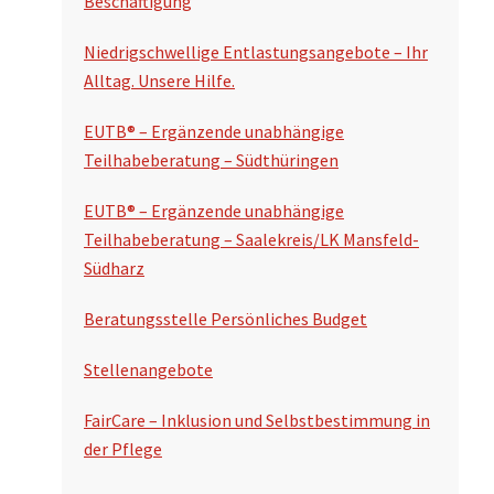
Beschäftigung
u
n
c
Niedrigschwellige Entlastungsangebote – Ihr
s
Alltag. Unsere Hilfe.
h
p
e
EUTB® – Ergänzende unabhängige
a
n
Teilhabeberatung – Südthüringen
l
EUTB® – Ergänzende unabhängige
t
Teilhabeberatung – Saalekreis/LK Mansfeld-
e
Südharz
Beratungsstelle Persönliches Budget
Stellenangebote
FairCare – Inklusion und Selbstbestimmung in
der Pflege