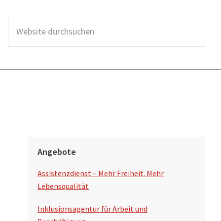
W
e
b
s
i
t
e
d
S
u
Angebote
e
r
Assistenzdienst – Mehr Freiheit. Mehr
i
c
Lebensqualität
t
h
Inklusionsagentur für Arbeit und
s
e