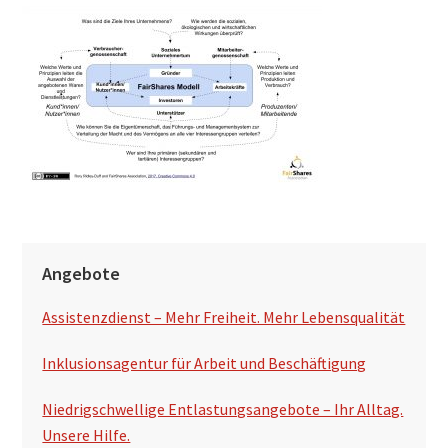
h
s
u
c
h
e
n
S
Angebote
e
Assistenzdienst – Mehr Freiheit. Mehr Lebensqualität
i
t
Inklusionsagentur für Arbeit und Beschäftigung
e
Niedrigschwellige Entlastungsangebote – Ihr Alltag.
n
Unsere Hilfe.