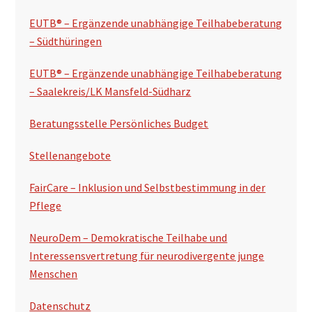
s
EUTB® – Ergänzende unabhängige Teilhabeberatung
p
– Südthüringen
a
EUTB® – Ergänzende unabhängige Teilhabeberatung
l
– Saalekreis/LK Mansfeld-Südharz
t
Beratungsstelle Persönliches Budget
e
Stellenangebote
FairCare – Inklusion und Selbstbestimmung in der
Pflege
NeuroDem – Demokratische Teilhabe und
Interessensvertretung für neurodivergente junge
Menschen
Datenschutz