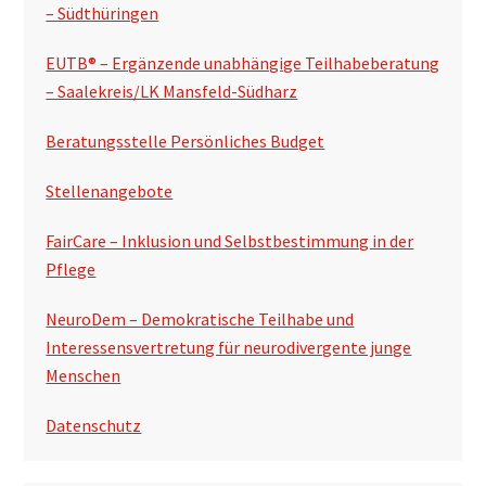
p
– Südthüringen
a
EUTB® – Ergänzende unabhängige Teilhabeberatung
l
– Saalekreis/LK Mansfeld-Südharz
t
Beratungsstelle Persönliches Budget
e
Stellenangebote
FairCare – Inklusion und Selbstbestimmung in der
Pflege
NeuroDem – Demokratische Teilhabe und
Interessensvertretung für neurodivergente junge
Menschen
Datenschutz