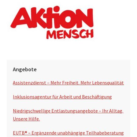
h
s
u
c
h
e
n
S
Angebote
e
Assistenzdienst – Mehr Freiheit. Mehr Lebensqualität
i
t
Inklusionsagentur für Arbeit und Beschäftigung
e
Niedrigschwellige Entlastungsangebote – Ihr Alltag.
n
Unsere Hilfe.
s
EUTB® – Ergänzende unabhängige Teilhabeberatung