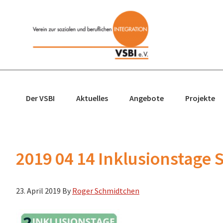
Zur
Zum
Zur
Zur
Hauptnavigation
Inhalt
Seitenspalte
Fußzeile
springen
springen
springen
springen
Der VSBI
Aktuelles
Angebote
Projekte
2019 04 14 Inklusionstage
23. April 2019
By
Roger Schmidtchen