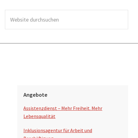
W
e
b
s
i
t
e
d
S
u
Angebote
e
r
Assistenzdienst – Mehr Freiheit. Mehr
i
c
Lebensqualität
t
h
Inklusionsagentur für Arbeit und
s
e