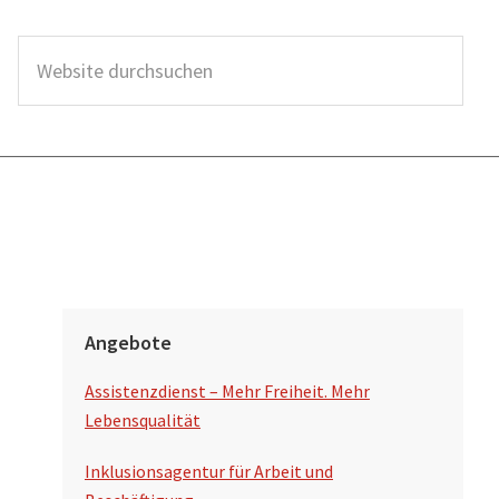
W
e
b
s
i
t
e
d
S
u
Angebote
e
r
Assistenzdienst – Mehr Freiheit. Mehr
i
c
Lebensqualität
t
h
Inklusionsagentur für Arbeit und
s
e