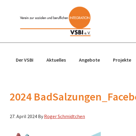
Zur
Zum
Zur
Zur
Hauptnavigation
Inhalt
Seitenspalte
Fußzeile
springen
springen
springen
springen
Der VSBI
Aktuelles
Angebote
Projekte
2024 BadSalzungen_Faceb
27. April 2024
By
Roger Schmidtchen