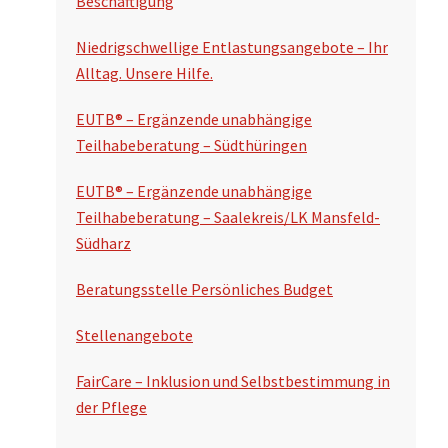
Beschäftigung
u
n
c
Niedrigschwellige Entlastungsangebote – Ihr
s
Alltag. Unsere Hilfe.
h
p
e
EUTB® – Ergänzende unabhängige
a
n
Teilhabeberatung – Südthüringen
l
EUTB® – Ergänzende unabhängige
t
Teilhabeberatung – Saalekreis/LK Mansfeld-
e
Südharz
Beratungsstelle Persönliches Budget
Stellenangebote
FairCare – Inklusion und Selbstbestimmung in
der Pflege