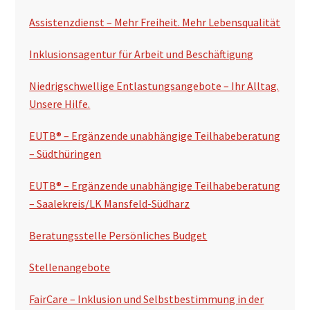
e
Assistenzdienst – Mehr Freiheit. Mehr Lebensqualität
i
t
Inklusionsagentur für Arbeit und Beschäftigung
e
Niedrigschwellige Entlastungsangebote – Ihr Alltag.
n
Unsere Hilfe.
s
EUTB® – Ergänzende unabhängige Teilhabeberatung
p
– Südthüringen
a
EUTB® – Ergänzende unabhängige Teilhabeberatung
l
– Saalekreis/LK Mansfeld-Südharz
t
Beratungsstelle Persönliches Budget
e
Stellenangebote
FairCare – Inklusion und Selbstbestimmung in der