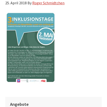
25. April 2018
By
Roger Schmidtchen
h
s
u
c
h
e
n
S
Angebote