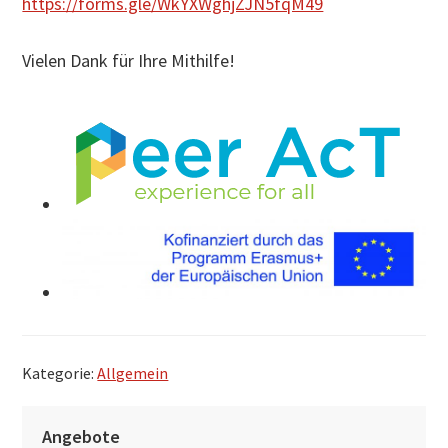
https://forms.gle/WkYXWghjZJN5fqM49
Vielen Dank für Ihre Mithilfe!
Kategorie:
Allgemein
S
Angebote