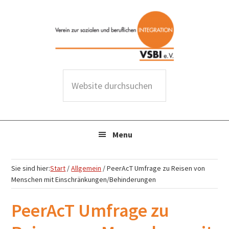
Zur
Zum
Zur
Zur
Hauptnavigation
Inhalt
Seitenspalte
Fußzeile
springen
springen
springen
springen
W
e
b
s
Menu
i
t
e
Sie sind hier:
Start
/
Allgemein
/
PeerAcT Umfrage zu Reisen von
d
Menschen mit Einschränkungen/Behinderungen
u
PeerAcT Umfrage zu
r
c