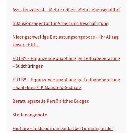
e
Assistenzdienst – Mehr Freiheit. Mehr Lebensqualität
i
t
Inklusionsagentur für Arbeit und Beschäftigung
e
Niedrigschwellige Entlastungsangebote – Ihr Alltag.
n
Unsere Hilfe.
s
EUTB® – Ergänzende unabhängige Teilhabeberatung
p
– Südthüringen
a
EUTB® – Ergänzende unabhängige Teilhabeberatung
l
– Saalekreis/LK Mansfeld-Südharz
t
Beratungsstelle Persönliches Budget
e
Stellenangebote
FairCare – Inklusion und Selbstbestimmung in der