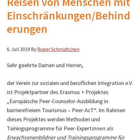
Reisen von Menschen mit
h
Einschränkungen/Behind
s
u
erungen
c
h
6. Juli 2019
By
Roger Schmidtchen
e
n
Sehr geehrte Damen und Herren,
der Verein zur sozialen und beruflichen Integration e.V.
ist Projektpartner des Erasmus + Projektes
„Europäische Peer-Counselor-Ausbildung in
barrierefreiem Tourismus – Peer-AcT“. Im Rahmen
dieses Projektes werden Methoden und
Tainingsprogramme für Peer-Expert
innen als
Erwachsenenbildner und Trainingsprogramme für