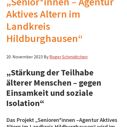
„Senior*innen – Agentur
h
Aktives Altern im
s
u
Landkreis
c
Hildburghausen“
h
e
n
20. November 2023
By
Roger Schmidtchen
„Stärkung der Teilhabe
älterer Menschen – gegen
Einsamkeit und soziale
Isolation“
Das Projekt „Senioren*innen –Agentur Aktives
Altern im Landkreis Hildburghausen“ wird im