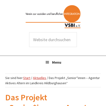
Zur
Zum
Zur
Zur
Hauptnavigation
Inhalt
Seitenspalte
Fußzeile
springen
springen
springen
springen
W
e
b
s
Menu
i
t
e
Sie sind hier:
Start
/
Aktuelles
/
Das Projekt „Senior*innen – Agentur
d
Aktives Altern im Landkreis Hildburghausen“
u
Das Projekt
r
c