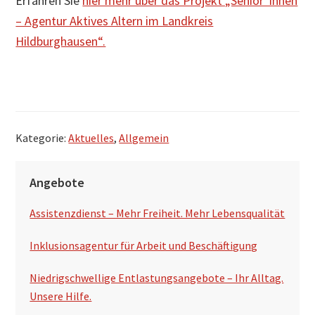
Erfahren Sie
hier mehr über das Projekt „Senior*innen
– Agentur Aktives Altern im Landkreis
Hildburghausen“.
Kategorie:
Aktuelles
,
Allgemein
S
Angebote
e
Assistenzdienst – Mehr Freiheit. Mehr Lebensqualität
i
t
Inklusionsagentur für Arbeit und Beschäftigung
e
Niedrigschwellige Entlastungsangebote – Ihr Alltag.
n
Unsere Hilfe.