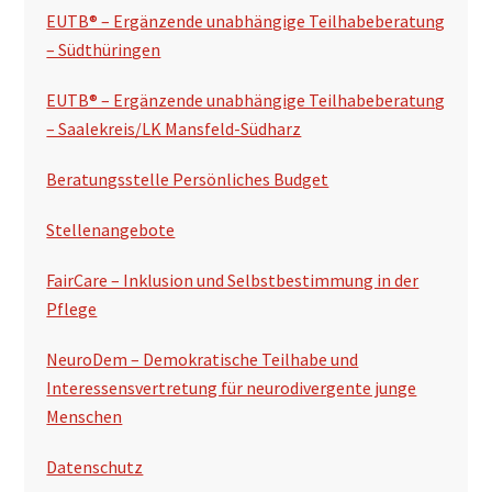
s
EUTB® – Ergänzende unabhängige Teilhabeberatung
p
– Südthüringen
a
EUTB® – Ergänzende unabhängige Teilhabeberatung
l
– Saalekreis/LK Mansfeld-Südharz
t
Beratungsstelle Persönliches Budget
e
Stellenangebote
FairCare – Inklusion und Selbstbestimmung in der
Pflege
NeuroDem – Demokratische Teilhabe und
Interessensvertretung für neurodivergente junge
Menschen
Datenschutz