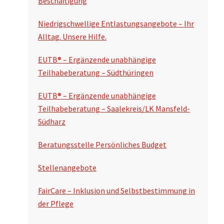
Beschäftigung
u
n
c
Niedrigschwellige Entlastungsangebote – Ihr
s
Alltag. Unsere Hilfe.
h
p
e
EUTB® – Ergänzende unabhängige
a
n
Teilhabeberatung – Südthüringen
l
EUTB® – Ergänzende unabhängige
t
Teilhabeberatung – Saalekreis/LK Mansfeld-
e
Südharz
Beratungsstelle Persönliches Budget
Stellenangebote
FairCare – Inklusion und Selbstbestimmung in
der Pflege