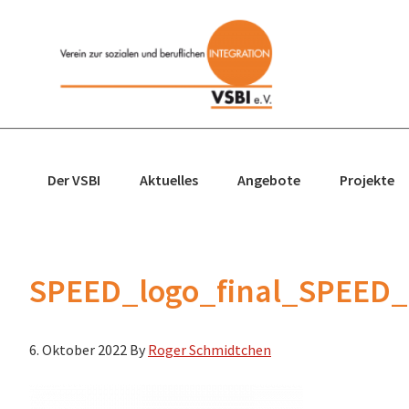
Zur
Zum
Zur
Zur
Hauptnavigation
Inhalt
Seitenspalte
Fußzeile
springen
springen
springen
springen
Der VSBI
Aktuelles
Angebote
Projekte
SPEED_logo_final_SPEED_l
6. Oktober 2022
By
Roger Schmidtchen