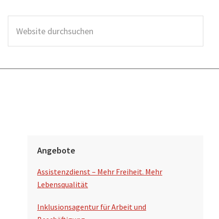
W
e
b
s
i
t
e
d
S
u
Angebote
e
r
Assistenzdienst – Mehr Freiheit. Mehr
i
c
Lebensqualität
t
h
Inklusionsagentur für Arbeit und
s
e