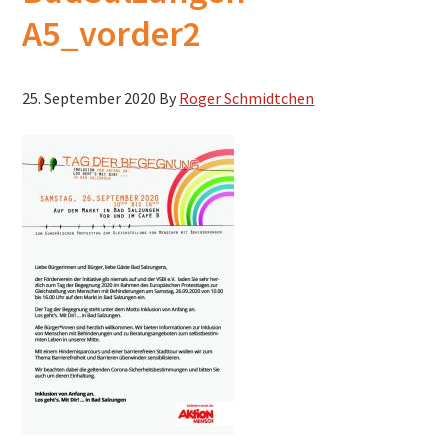
h
A5_vorder2
s
u
25. September 2020
By
Roger Schmidtchen
c
h
e
n