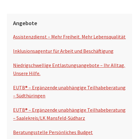
S
Angebote
e
Assistenzdienst – Mehr Freiheit. Mehr Lebensqualität
i
t
Inklusionsagentur für Arbeit und Beschäftigung
e
Niedrigschwellige Entlastungsangebote – Ihr Alltag.
n
Unsere Hilfe.
s
EUTB® – Ergänzende unabhängige Teilhabeberatung
p
– Südthüringen
a
EUTB® – Ergänzende unabhängige Teilhabeberatung
l
– Saalekreis/LK Mansfeld-Südharz
t
Beratungsstelle Persönliches Budget