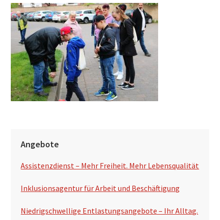
h
s
u
c
h
e
n
S
Angebote
e
Assistenzdienst – Mehr Freiheit. Mehr Lebensqualität
i
t
Inklusionsagentur für Arbeit und Beschäftigung
e
Niedrigschwellige Entlastungsangebote – Ihr Alltag.