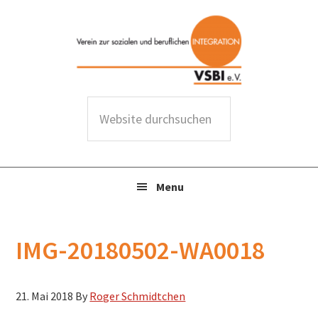
Zur
Zum
Zur
Zur
Hauptnavigation
Inhalt
Seitenspalte
Fußzeile
springen
springen
springen
springen
W
e
b
s
Menu
i
t
e
IMG-20180502-WA0018
d
u
r
21. Mai 2018
By
Roger Schmidtchen
c