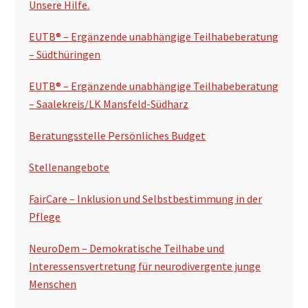
n
Unsere Hilfe.
s
EUTB® – Ergänzende unabhängige Teilhabeberatung
p
– Südthüringen
a
EUTB® – Ergänzende unabhängige Teilhabeberatung
l
– Saalekreis/LK Mansfeld-Südharz
t
Beratungsstelle Persönliches Budget
e
Stellenangebote
FairCare – Inklusion und Selbstbestimmung in der
Pflege
NeuroDem – Demokratische Teilhabe und
Interessensvertretung für neurodivergente junge
Menschen