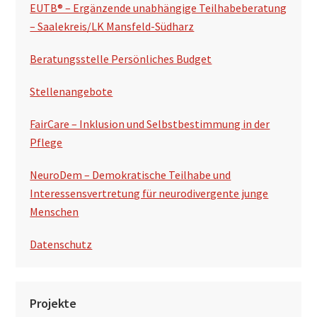
a
EUTB® – Ergänzende unabhängige Teilhabeberatung
l
– Saalekreis/LK Mansfeld-Südharz
t
Beratungsstelle Persönliches Budget
e
Stellenangebote
FairCare – Inklusion und Selbstbestimmung in der
Pflege
NeuroDem – Demokratische Teilhabe und
Interessensvertretung für neurodivergente junge
Menschen
Datenschutz
Projekte