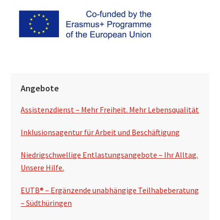
h
s
u
c
h
S
e
Angebote
e
n
Assistenzdienst – Mehr Freiheit. Mehr Lebensqualität
i
t
Inklusionsagentur für Arbeit und Beschäftigung
e
Niedrigschwellige Entlastungsangebote – Ihr Alltag.
n
Unsere Hilfe.
s
EUTB® – Ergänzende unabhängige Teilhabeberatung
p
– Südthüringen