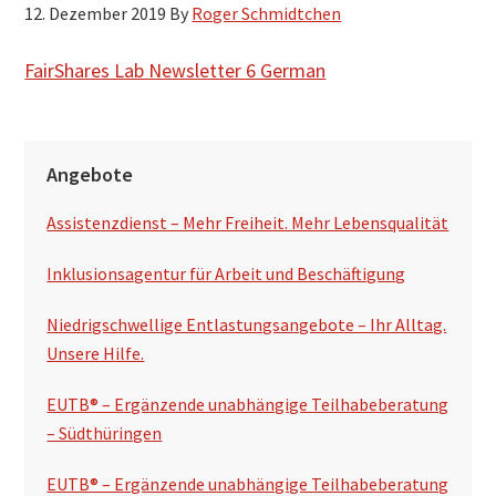
12. Dezember 2019
By
Roger Schmidtchen
h
s
FairShares Lab Newsletter 6 German
u
c
S
h
Angebote
e
e
n
Assistenzdienst – Mehr Freiheit. Mehr Lebensqualität
i
t
Inklusionsagentur für Arbeit und Beschäftigung
e
Niedrigschwellige Entlastungsangebote – Ihr Alltag.
n
Unsere Hilfe.
s
EUTB® – Ergänzende unabhängige Teilhabeberatung
p
– Südthüringen
a
EUTB® – Ergänzende unabhängige Teilhabeberatung