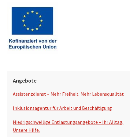
h
s
u
c
h
e
n
S
Angebote
e
Assistenzdienst – Mehr Freiheit. Mehr Lebensqualität
i
t
Inklusionsagentur für Arbeit und Beschäftigung
e
Niedrigschwellige Entlastungsangebote – Ihr Alltag.
n
Unsere Hilfe.