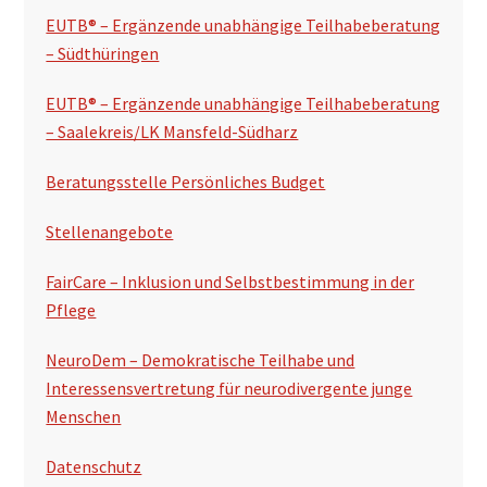
s
EUTB® – Ergänzende unabhängige Teilhabeberatung
p
– Südthüringen
a
EUTB® – Ergänzende unabhängige Teilhabeberatung
l
– Saalekreis/LK Mansfeld-Südharz
t
Beratungsstelle Persönliches Budget
e
Stellenangebote
FairCare – Inklusion und Selbstbestimmung in der
Pflege
NeuroDem – Demokratische Teilhabe und
Interessensvertretung für neurodivergente junge
Menschen
Datenschutz