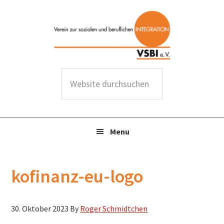
Zur
Zum
Zur
Zur
Hauptnavigation
Inhalt
Seitenspalte
Fußzeile
springen
springen
springen
springen
W
e
b
s
Menu
i
t
e
kofinanz-eu-logo
d
u
r
30. Oktober 2023
By
Roger Schmidtchen
c