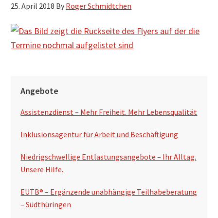
25. April 2018
By
Roger Schmidtchen
h
s
u
c
h
S
e
Angebote
n
e
Assistenzdienst – Mehr Freiheit. Mehr Lebensqualität
i
t
Inklusionsagentur für Arbeit und Beschäftigung
e
Niedrigschwellige Entlastungsangebote – Ihr Alltag.
n
Unsere Hilfe.
s
EUTB® – Ergänzende unabhängige Teilhabeberatung
p
– Südthüringen