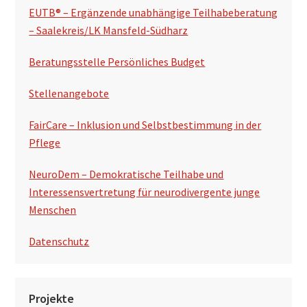
a
EUTB® – Ergänzende unabhängige Teilhabeberatung
l
– Saalekreis/LK Mansfeld-Südharz
t
Beratungsstelle Persönliches Budget
e
Stellenangebote
FairCare – Inklusion und Selbstbestimmung in der
Pflege
NeuroDem – Demokratische Teilhabe und
Interessensvertretung für neurodivergente junge
Menschen
Datenschutz
Projekte