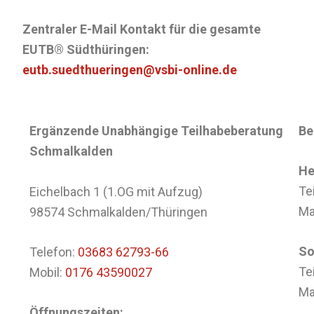
Zentraler E-Mail Kontakt für die gesamte
EUTB® Südthüringen:
eutb.suedthueringen@vsbi-online.de
Ergänzende Unabhängige Teilhabeberatung
Be
Schmalkalden
He
Te
Eichelbach 1 (1.OG mit Aufzug)
Ma
98574 Schmalkalden/Thüringen
So
Telefon:
03683 62793-66
Te
Mobil:
0176 43590027
Ma
Öffnungszeiten: