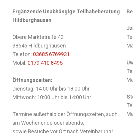
Ergänzende Unabhängige Teilhabeberatung
Be
Hildburghausen
Ja
Obere Marktstraße 42
Te
98646 Hildburghausen
Ma
Telefon:
03685 6769931
Uw
Mobil:
0179 410 8495
Te
Ma
Öffnungszeiten:
Dienstag: 14:00 Uhr bis 18:00 Uhr
St
Mittwoch: 10:00 Uhr bis 14:00 Uhr
Te
Ma
Termine außerhalb der Öffnungszeiten, auch
am Wochenende oder abends,
sowie Besuche vor Ort nach Vereinbarung!