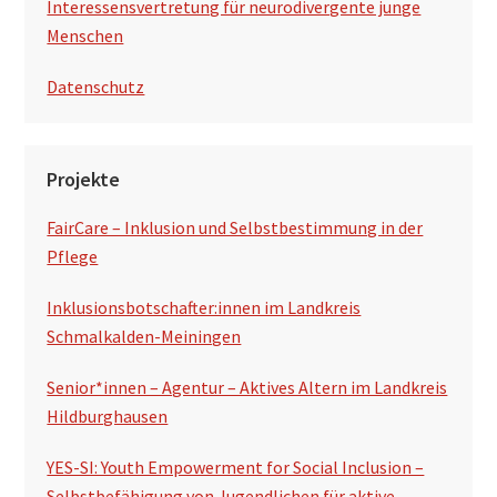
t
Interessensvertretung für neurodivergente junge
e
Menschen
n
Datenschutz
Projekte
FairCare – Inklusion und Selbstbestimmung in der
Pflege
Inklusionsbotschafter:innen im Landkreis
Schmalkalden-Meiningen
Senior*innen – Agentur – Aktives Altern im Landkreis
Hildburghausen
YES-SI: Youth Empowerment for Social Inclusion –
Selbstbefähigung von Jugendlichen für aktive