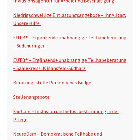
t
Inklusionsagentur für Arbeit und Beschäftigung
s
n
e
e
Niedrigschwellige Entlastungsangebote – Ihr Alltag.
n
n
Unsere Hilfe.
e
s
EUTB® – Ergänzende unabhängige Teilhabeberatung
Z
p
– Südthüringen
w
a
i
EUTB® – Ergänzende unabhängige Teilhabeberatung
l
s
– Saalekreis/LK Mansfeld-Südharz
c
t
Beratungsstelle Persönliches Budget
h
e
e
Stellenangebote
n
FairCare – Inklusion und Selbstbestimmung in der
s
Pflege
e
i
NeuroDem – Demokratische Teilhabe und