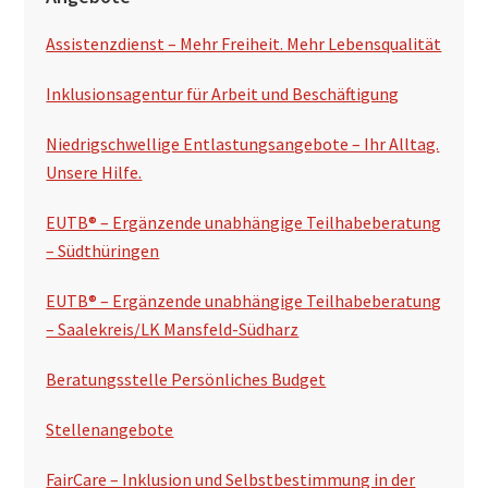
e
Assistenzdienst – Mehr Freiheit. Mehr Lebensqualität
i
t
Inklusionsagentur für Arbeit und Beschäftigung
e
Niedrigschwellige Entlastungsangebote – Ihr Alltag.
n
Unsere Hilfe.
s
EUTB® – Ergänzende unabhängige Teilhabeberatung
p
– Südthüringen
a
EUTB® – Ergänzende unabhängige Teilhabeberatung
l
– Saalekreis/LK Mansfeld-Südharz
t
Beratungsstelle Persönliches Budget
e
Stellenangebote
FairCare – Inklusion und Selbstbestimmung in der