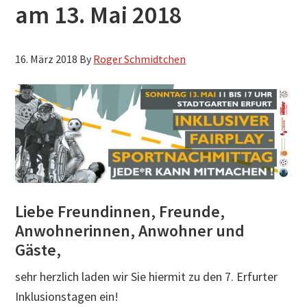
am 13. Mai 2018
h
s
u
16. März 2018
By
Roger Schmidtchen
c
h
e
n
Liebe Freundinnen, Freunde,
Anwohnerinnen, Anwohner und
Gäste,
sehr herzlich laden wir Sie hiermit zu den 7. Erfurter
Inklusionstagen ein!