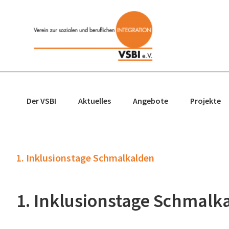
Zur
Zum
Zur
Zur
Hauptnavigation
Inhalt
Seitenspalte
Fußzeile
springen
springen
springen
springen
Der VSBI
Aktuelles
Angebote
Projekte
1. Inklusionstage Schmalkalden
1. Inklusionstage Schmalk