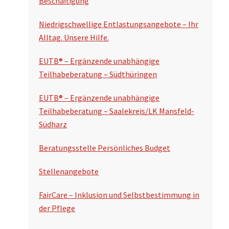
Beschäftigung
u
n
c
Niedrigschwellige Entlastungsangebote – Ihr
s
Alltag. Unsere Hilfe.
h
p
e
EUTB® – Ergänzende unabhängige
a
n
Teilhabeberatung – Südthüringen
l
EUTB® – Ergänzende unabhängige
t
Teilhabeberatung – Saalekreis/LK Mansfeld-
e
Südharz
Beratungsstelle Persönliches Budget
Stellenangebote
FairCare – Inklusion und Selbstbestimmung in
der Pflege