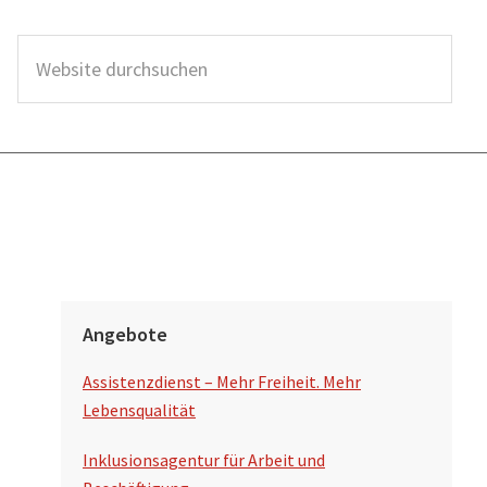
W
e
b
s
i
t
e
d
S
u
Angebote
e
r
Assistenzdienst – Mehr Freiheit. Mehr
i
c
Lebensqualität
t
h
Inklusionsagentur für Arbeit und
s
e