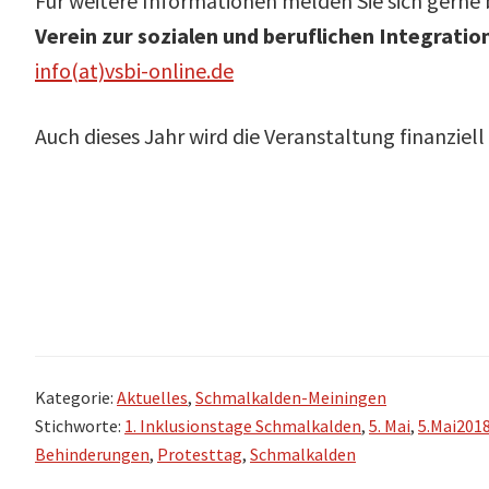
Für weitere Informationen melden Sie sich gerne 
Verein zur sozialen und beruflichen Integratio
info(at)
vsbi-online.de
Auch dieses Jahr wird die Veranstaltung finanziel
Kategorie:
Aktuelles
,
Schmalkalden-Meiningen
Stichworte:
1. Inklusionstage Schmalkalden
,
5. Mai
,
5.Mai201
Behinderungen
,
Protesttag
,
Schmalkalden