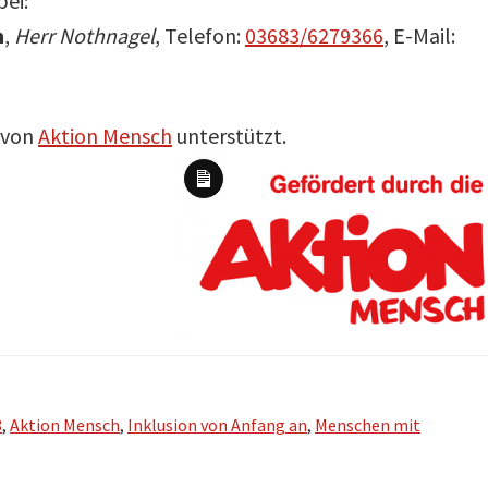
bei:
n
,
Herr Nothnagel
, Telefon:
03683/6279366
, E-Mail:
l von
Aktion Mensch
unterstützt.
Lange
Beschreibung
8
,
Aktion Mensch
,
Inklusion von Anfang an
,
Menschen mit