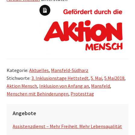
Lange
Beschreibung
Kategorie:
Aktuelles
,
Mansfeld-Südharz
Stichworte:
3. Inklusionstage Hettstedt
,
5. Mai
,
5.Mai2018
,
Aktion Mensch
,
Inklusion von Anfang an
,
Mansfeld
,
Menschen mit Behinderungen
,
Protesttag
S
Angebote
e
Assistenzdienst – Mehr Freiheit. Mehr Lebensqualität
i