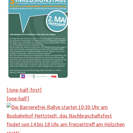
[/one-half-first]
[one-half]