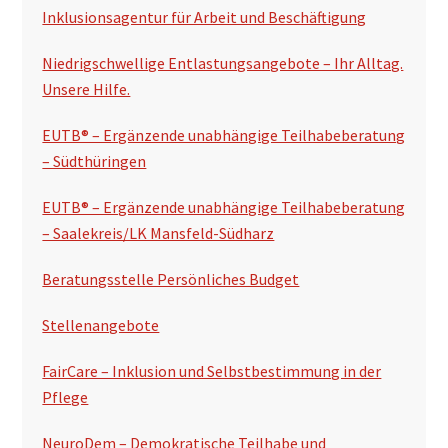
t
Inklusionsagentur für Arbeit und Beschäftigung
e
Niedrigschwellige Entlastungsangebote – Ihr Alltag.
n
Unsere Hilfe.
s
EUTB® – Ergänzende unabhängige Teilhabeberatung
p
– Südthüringen
a
EUTB® – Ergänzende unabhängige Teilhabeberatung
l
– Saalekreis/LK Mansfeld-Südharz
t
Beratungsstelle Persönliches Budget
e
Stellenangebote
FairCare – Inklusion und Selbstbestimmung in der
Pflege
NeuroDem – Demokratische Teilhabe und