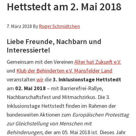
Hettstedt am 2. Mai 2018
h
s
u
7. März 2018
By
Roger Schmidtchen
c
Liebe Freunde, Nachbarn und
h
Interessierte!
e
n
Gemeinsam mit den Vereinen
Alter hat Zukunft e.V.
und
Klub der Behinderten e.V. Mansfelder Land
veranstalten
wir
die
3. Inklusionstage Hettstedt
am
02. Mai 2018
– mit Barrierefrei-Rallye,
Nachbarschaftsfest und Mitmachzirkus. Die 3.
Inklusionstage Hettstedt finden im Rahmen der
bundesweiten Aktionen zum
Europäischen Protesttag
zur Gleichstellung von Menschen mit
Behinderungen
, der am 05. Mai 2018 ist. Dieses Jahr