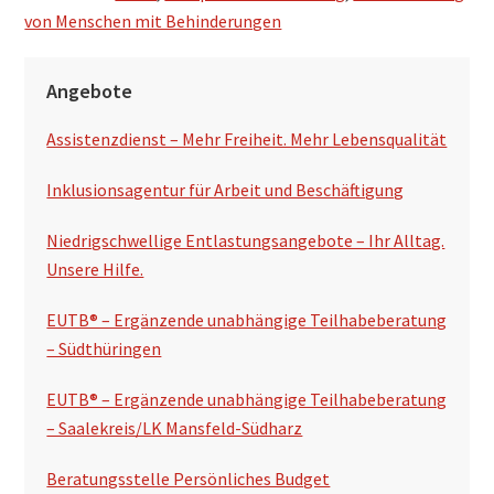
von Menschen mit Behinderungen
S
Angebote
e
Assistenzdienst – Mehr Freiheit. Mehr Lebensqualität
i
t
Inklusionsagentur für Arbeit und Beschäftigung
e
Niedrigschwellige Entlastungsangebote – Ihr Alltag.
n
Unsere Hilfe.
s
EUTB® – Ergänzende unabhängige Teilhabeberatung
p
– Südthüringen
a
EUTB® – Ergänzende unabhängige Teilhabeberatung
l
– Saalekreis/LK Mansfeld-Südharz
t
Beratungsstelle Persönliches Budget