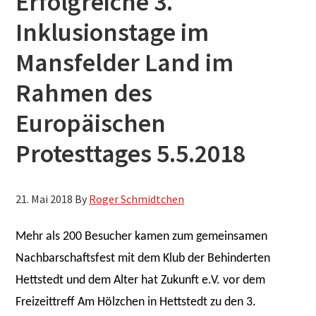
Erfolgreiche 3.
h
Inklusionstage im
s
Mansfelder Land im
u
c
Rahmen des
h
Europäischen
e
n
Protesttages 5.5.2018
21. Mai 2018
By
Roger Schmidtchen
Mehr als 200 Besucher kamen zum gemeinsamen
Nachbarschaftsfest mit dem Klub der Behinderten
Hettstedt und dem Alter hat Zukunft e.V. vor dem
Freizeittreff Am Hölzchen in Hettstedt zu den 3.