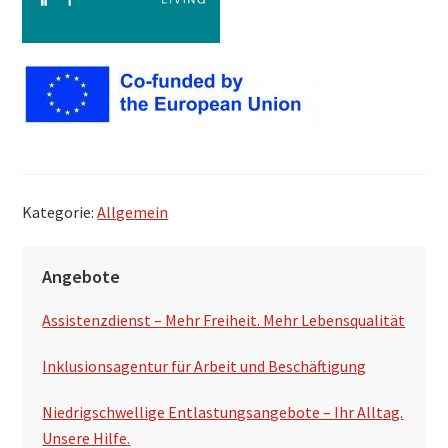
Kategorie:
Allgemein
S
Angebote
e
Assistenzdienst – Mehr Freiheit. Mehr Lebensqualität
i
t
Inklusionsagentur für Arbeit und Beschäftigung
e
Niedrigschwellige Entlastungsangebote – Ihr Alltag.
n
Unsere Hilfe.