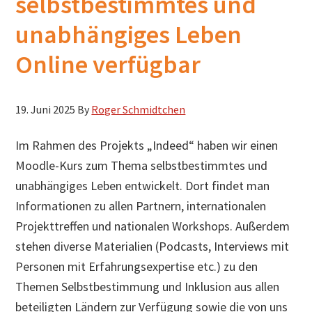
selbstbestimmtes und
h
unabhängiges Leben
s
u
Online verfügbar
c
h
19. Juni 2025
By
Roger Schmidtchen
e
n
Im Rahmen des Projekts „Indeed“ haben wir einen
Moodle-Kurs zum Thema selbstbestimmtes und
unabhängiges Leben entwickelt. Dort findet man
Informationen zu allen Partnern, internationalen
Projekttreffen und nationalen Workshops. Außerdem
stehen diverse Materialien (Podcasts, Interviews mit
Personen mit Erfahrungsexpertise etc.) zu den
Themen Selbstbestimmung und Inklusion aus allen
beteiligten Ländern zur Verfügung sowie die von uns