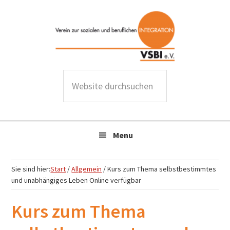
Zur
Zum
Zur
Zur
Hauptnavigation
Inhalt
Seitenspalte
Fußzeile
springen
springen
springen
springen
W
e
b
s
Menu
i
t
e
Sie sind hier:
Start
/
Allgemein
/
Kurs zum Thema selbstbestimmtes
d
und unabhängiges Leben Online verfügbar
u
Kurs zum Thema
r
c