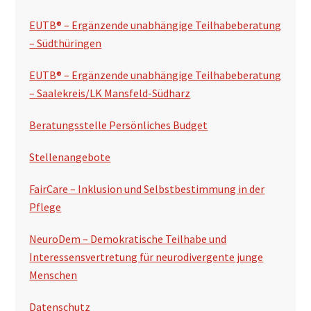
s
EUTB® – Ergänzende unabhängige Teilhabeberatung
p
– Südthüringen
a
EUTB® – Ergänzende unabhängige Teilhabeberatung
l
– Saalekreis/LK Mansfeld-Südharz
t
Beratungsstelle Persönliches Budget
e
Stellenangebote
FairCare – Inklusion und Selbstbestimmung in der
Pflege
NeuroDem – Demokratische Teilhabe und
Interessensvertretung für neurodivergente junge
Menschen
Datenschutz