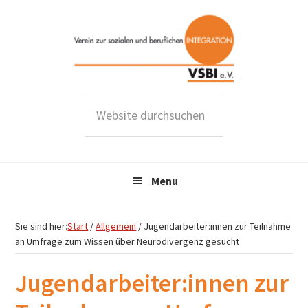
Zur
Zum
Zur
Zur
Hauptnavigation
Inhalt
Seitenspalte
Fußzeile
springen
springen
springen
springen
Menu
Sie sind hier:
Start
/
Allgemein
/
Jugendarbeiter:innen zur Teilnahme
an Umfrage zum Wissen über Neurodivergenz gesucht
Jugendarbeiter:innen zur