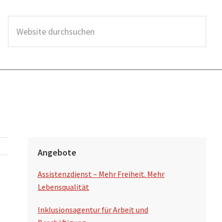
W
e
b
s
i
t
e
d
S
u
Angebote
e
r
Assistenzdienst – Mehr Freiheit. Mehr
i
c
Lebensqualität
t
h
Inklusionsagentur für Arbeit und
s
e