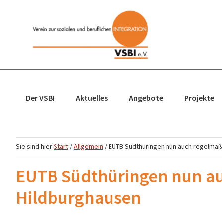
Zur
Zum
Zur
Zur
Hauptnavigation
Inhalt
Seitenspalte
Fußzeile
springen
springen
springen
springen
Der VSBI
Aktuelles
Angebote
Projekte
Sie sind hier:
Start
/
Allgemein
/
EUTB Südthüringen nun auch regelmäßi
EUTB Südthüringen nun au
Hildburghausen