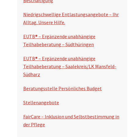
Beschäftigung
u
n
c
Niedrigschwellige Entlastungsangebote – Ihr
s
Alltag. Unsere Hilfe.
h
p
e
EUTB® – Ergänzende unabhängige
a
n
Teilhabeberatung – Südthüringen
l
EUTB® – Ergänzende unabhängige
t
Teilhabeberatung – Saalekreis/LK Mansfeld-
e
Südharz
Beratungsstelle Persönliches Budget
Stellenangebote
FairCare – Inklusion und Selbstbestimmung in
der Pflege