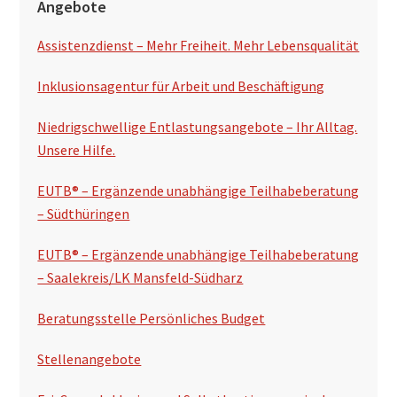
Angebote
e
Assistenzdienst – Mehr Freiheit. Mehr Lebensqualität
i
t
Inklusionsagentur für Arbeit und Beschäftigung
e
Niedrigschwellige Entlastungsangebote – Ihr Alltag.
n
Unsere Hilfe.
s
EUTB® – Ergänzende unabhängige Teilhabeberatung
p
– Südthüringen
a
EUTB® – Ergänzende unabhängige Teilhabeberatung
l
– Saalekreis/LK Mansfeld-Südharz
t
Beratungsstelle Persönliches Budget
e
Stellenangebote