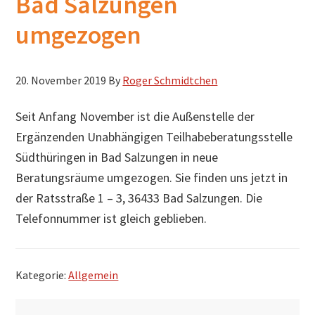
Bad Salzungen
h
umgezogen
s
u
c
20. November 2019
By
Roger Schmidtchen
h
Seit Anfang November ist die Außenstelle der
e
Ergänzenden Unabhängigen Teilhabeberatungsstelle
n
Südthüringen in Bad Salzungen in neue
Beratungsräume umgezogen. Sie finden uns jetzt in
der Ratsstraße 1 – 3, 36433 Bad Salzungen. Die
Telefonnummer ist gleich geblieben.
Kategorie:
Allgemein
S