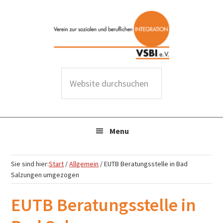
Zur
Zum
Zur
Zur
Hauptnavigation
Inhalt
Seitenspalte
Fußzeile
springen
springen
springen
springen
W
e
b
s
Menu
i
t
e
Sie sind hier:
Start
/
Allgemein
/
EUTB Beratungsstelle in Bad
d
Salzungen umgezogen
u
EUTB Beratungsstelle in
r
c